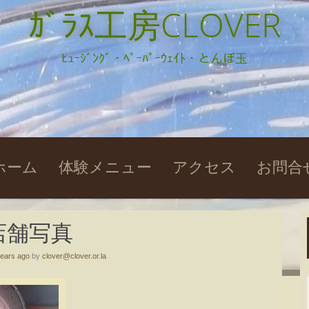
ｶﾞﾗｽ工房CLOVER
ﾋｭｰｼﾞﾝｸﾞ・ﾍﾟｰﾊﾟｰｳｪｲﾄ・とんぼ玉
kip
ホーム
体験メニュー
アクセス
お問合
o
ontent
店舗写真
years ago
by
clover@clover.or.la