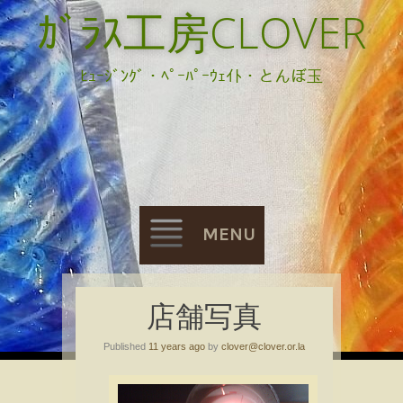
ｶﾞﾗｽ工房CLOVER
ﾋｭｰｼﾞﾝｸﾞ・ﾍﾟｰﾊﾟｰｳｪｲﾄ・とんぼ玉
MENU
Skip
店舗写真
to
Published
11 years ago
by
clover@clover.or.la
content