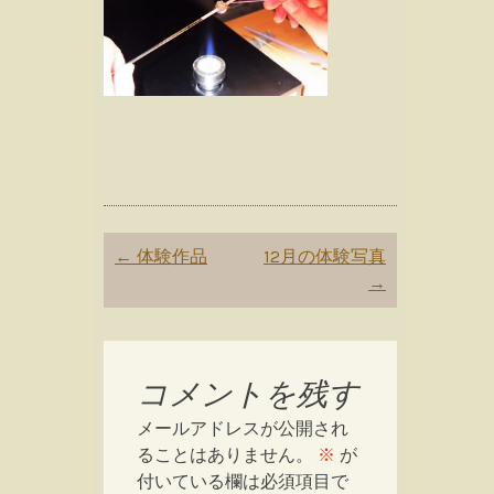
Post
←
体験作品
12月の体験写真
navigation
→
コメントを残す
メールアドレスが公開され
ることはありません。
※
が
付いている欄は必須項目で