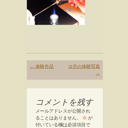
Post
←
体験作品
12月の体験写真
navigation
→
コメントを残す
メールアドレスが公開され
ることはありません。
※
が
付いている欄は必須項目で