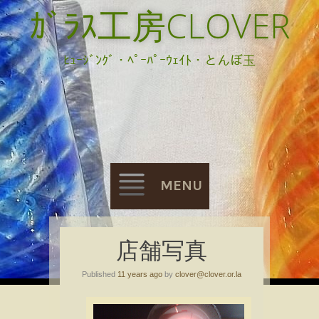
ｶﾞﾗｽ工房CLOVER
ﾋｭｰｼﾞﾝｸﾞ・ﾍﾟｰﾊﾟｰｳｪｲﾄ・とんぼ玉
MENU
Skip
店舗写真
to
Published
11 years ago
by
clover@clover.or.la
content