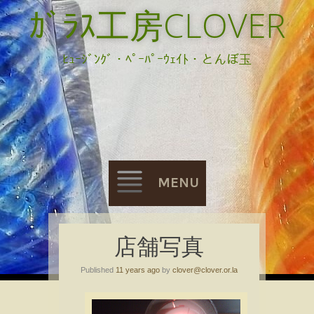
ｶﾞﾗｽ工房CLOVER
ﾋｭｰｼﾞﾝｸﾞ・ﾍﾟｰﾊﾟｰｳｪｲﾄ・とんぼ玉
MENU
Skip
店舗写真
to
Published
11 years ago
by
clover@clover.or.la
content