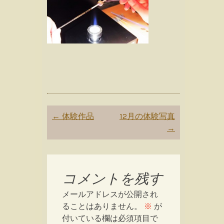
Post
←
体験作品
12月の体験写真
navigation
→
コメントを残す
メールアドレスが公開され
ることはありません。
※
が
付いている欄は必須項目で