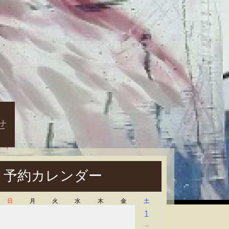
せ
予約カレンダー
日
月
火
水
木
金
土
1
－