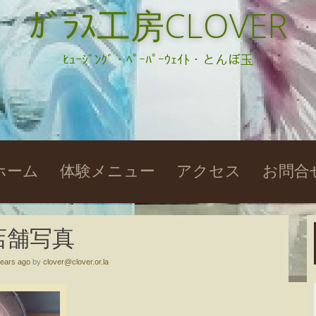
ｶﾞﾗｽ工房CLOVER
ﾋｭｰｼﾞﾝｸﾞ・ﾍﾟｰﾊﾟｰｳｪｲﾄ・とんぼ玉
kip
ホーム
体験メニュー
アクセス
お問合
o
ontent
店舗写真
years ago
by
clover@clover.or.la