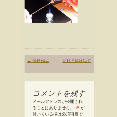
Post
←
体験作品
12月の体験写真
navigation
→
コメントを残す
メールアドレスが公開され
ることはありません。
※
が
付いている欄は必須項目で