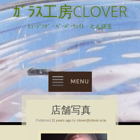
ｶﾞﾗｽ工房CLOVER
ﾋｭｰｼﾞﾝｸﾞ・ﾍﾟｰﾊﾟｰｳｪｲﾄ・とんぼ玉
MENU
Skip
店舗写真
to
Published
11 years ago
by
clover@clover.or.la
content