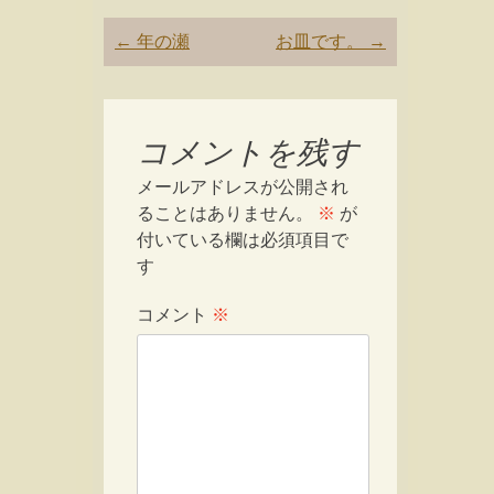
Post
←
年の瀬
お皿です。
→
navigation
コメントを残す
メールアドレスが公開され
ることはありません。
※
が
付いている欄は必須項目で
す
コメント
※