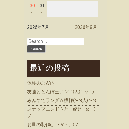
30
31
○
○
2026年7月
2026年9月
Search
for:
最近の投稿
体験のご案内
友達ととんぼ玉( ´ ▽ ` )人( ´ ▽ ` )
みんなでランダム模様(^-^)人(^-^)
スナップエンドウと一緒(*・ω・)
ノ
お皿の制作(。・∀・。)ノ