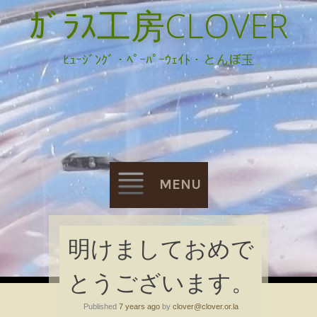
ｶﾞﾗｽ工房CLOVER
ﾋｭｰｼﾞﾝｸﾞ・ﾍﾟｰﾊﾟｰｳｪｲﾄ・とんぼ玉
MENU
Skip
明けましておめで
to
とうございます。
content
Published
7 years ago
by
clover@clover.or.la