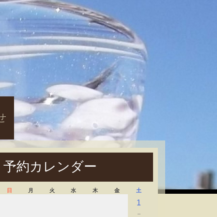
せ
予約カレンダー
日
月
火
水
木
金
土
1
－