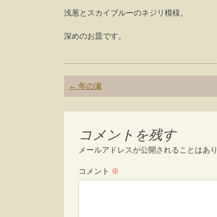
浅葱とスカイブルーのネジリ模様。
深めのお皿です。
Post
←
年の瀬
navigation
コメントを残す
メールアドレスが公開されることはあ
コメント
※