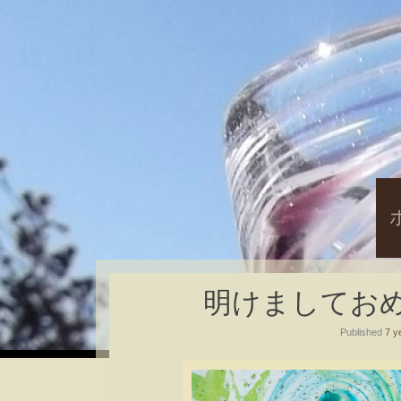
S
t
c
明けましてお
Published
7 y