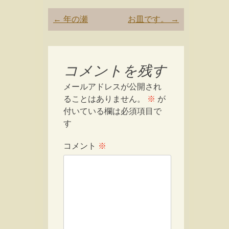
Post
←
年の瀬
お皿です。
→
navigation
コメントを残す
メールアドレスが公開され
ることはありません。
※
が
付いている欄は必須項目で
す
コメント
※