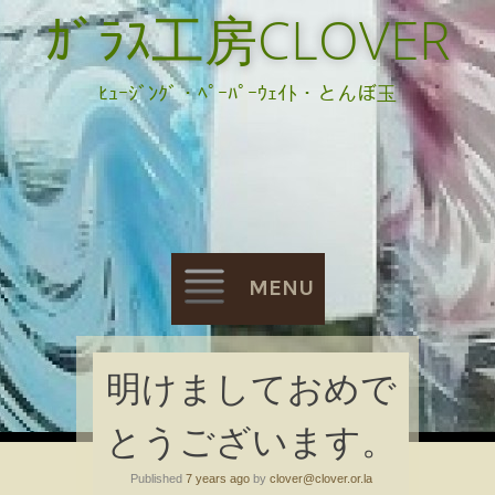
ｶﾞﾗｽ工房CLOVER
ﾋｭｰｼﾞﾝｸﾞ・ﾍﾟｰﾊﾟｰｳｪｲﾄ・とんぼ玉
MENU
Skip
明けましておめで
to
とうございます。
content
Published
7 years ago
by
clover@clover.or.la