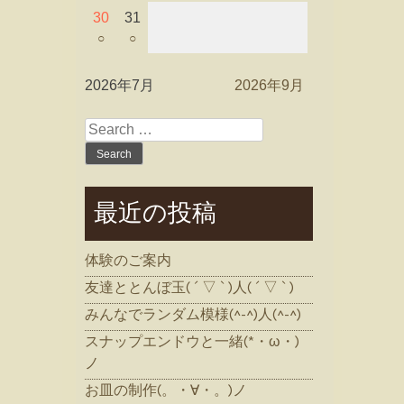
30
31
○
○
2026年7月
2026年9月
Search
for:
最近の投稿
体験のご案内
友達ととんぼ玉( ´ ▽ ` )人( ´ ▽ ` )
みんなでランダム模様(^-^)人(^-^)
スナップエンドウと一緒(*・ω・)
ノ
お皿の制作(。・∀・。)ノ