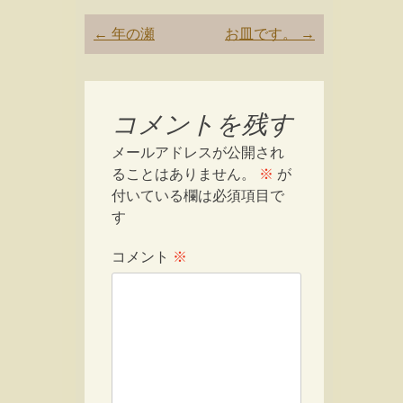
Post
←
年の瀬
お皿です。
→
navigation
コメントを残す
メールアドレスが公開され
ることはありません。
※
が
付いている欄は必須項目で
す
コメント
※