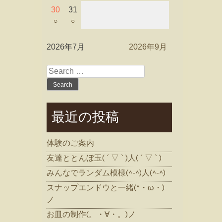
30
31
○
○
2026年7月
2026年9月
Search
for:
最近の投稿
体験のご案内
友達ととんぼ玉( ´ ▽ ` )人( ´ ▽ ` )
みんなでランダム模様(^-^)人(^-^)
スナップエンドウと一緒(*・ω・)
ノ
お皿の制作(。・∀・。)ノ