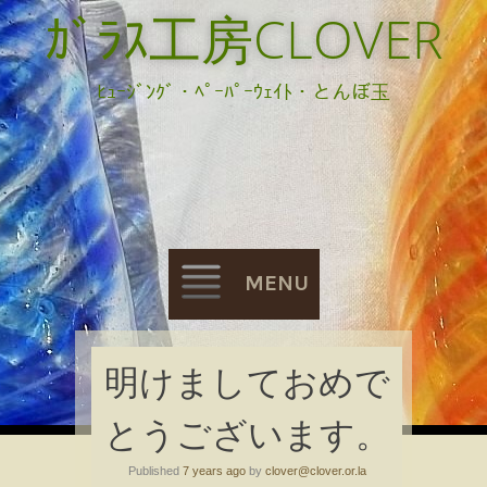
ｶﾞﾗｽ工房CLOVER
ﾋｭｰｼﾞﾝｸﾞ・ﾍﾟｰﾊﾟｰｳｪｲﾄ・とんぼ玉
MENU
Skip
明けましておめで
to
とうございます。
content
Published
7 years ago
by
clover@clover.or.la