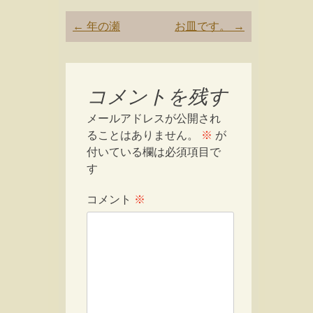
Post
←
年の瀬
お皿です。
→
navigation
コメントを残す
メールアドレスが公開され
ることはありません。
※
が
付いている欄は必須項目で
す
コメント
※