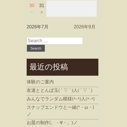
30
31
－
○
2026年7月
2026年9月
Search
for:
最近の投稿
体験のご案内
友達ととんぼ玉( ´ ▽ ` )人( ´ ▽ ` )
みんなでランダム模様(^-^)人(^-^)
スナップエンドウと一緒(*・ω・)
ノ
お皿の制作(。・∀・。)ノ