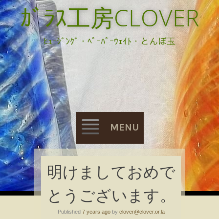
ｶﾞﾗｽ工房CLOVER
ﾋｭｰｼﾞﾝｸﾞ・ﾍﾟｰﾊﾟｰｳｪｲﾄ・とんぼ玉
MENU
Skip
明けましておめで
to
とうございます。
content
Published
7 years ago
by
clover@clover.or.la