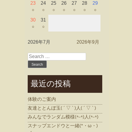
23
24
25
26
27
28
29
○
○
○
○
○
○
○
30
31
○
○
2026年7月
2026年9月
Search
for:
最近の投稿
体験のご案内
友達ととんぼ玉( ´ ▽ ` )人( ´ ▽ ` )
みんなでランダム模様(^-^)人(^-^)
スナップエンドウと一緒(*・ω・)