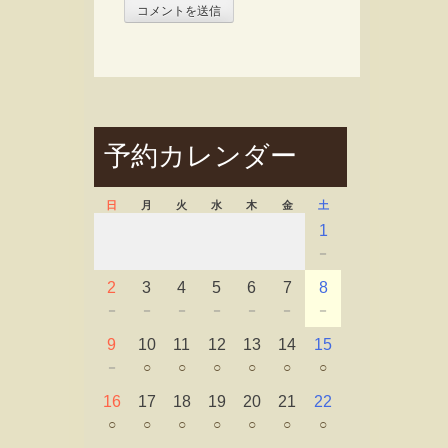
予約カレンダー
日
月
火
水
木
金
土
1
－
2
3
4
5
6
7
8
－
－
－
－
－
－
－
9
10
11
12
13
14
15
－
○
○
○
○
○
○
16
17
18
19
20
21
22
○
○
○
○
○
○
○