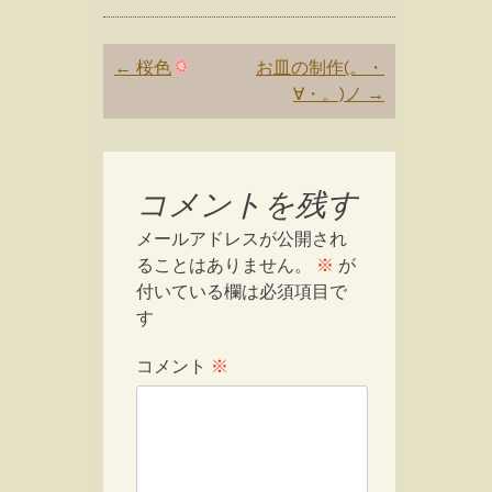
Post
←
桜色
お皿の制作(。・
navigation
∀・。)ノ
→
コメントを残す
メールアドレスが公開され
ることはありません。
※
が
付いている欄は必須項目で
す
コメント
※