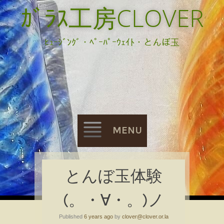
ｶﾞﾗｽ工房CLOVER
ﾋｭｰｼﾞﾝｸﾞ・ﾍﾟｰﾊﾟｰｳｪｲﾄ・とんぼ玉
MENU
Skip
とんぼ玉体験
to
(。・∀・。)ノ
content
Published
6 years ago
by
clover@clover.or.la