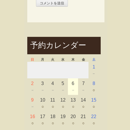
予約カレンダー
日
月
火
水
木
金
土
1
－
2
3
4
5
6
7
8
－
－
－
－
－
－
○
9
10
11
12
13
14
15
－
○
○
○
○
○
○
16
17
18
19
20
21
22
○
○
○
○
○
○
○