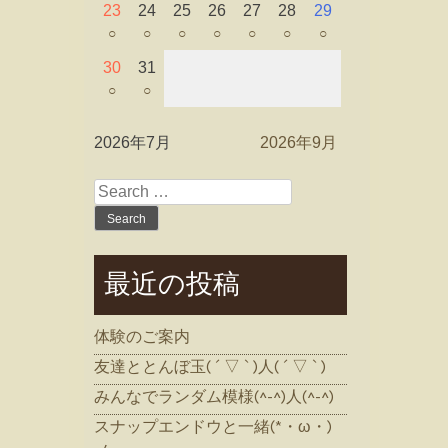
23
24
25
26
27
28
29
○
○
○
○
○
○
○
30
31
○
○
2026年7月
2026年9月
Search
for:
最近の投稿
体験のご案内
友達ととんぼ玉( ´ ▽ ` )人( ´ ▽ ` )
みんなでランダム模様(^-^)人(^-^)
スナップエンドウと一緒(*・ω・)