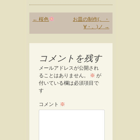
Post
←
桜色
お皿の制作(。・
navigation
∀・。)ノ
→
コメントを残す
メールアドレスが公開され
ることはありません。
※
が
付いている欄は必須項目で
す
コメント
※