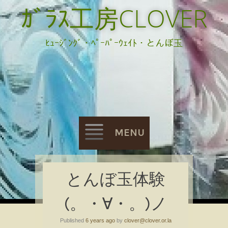
ｶﾞﾗｽ工房CLOVER
ﾋｭｰｼﾞﾝｸﾞ・ﾍﾟｰﾊﾟｰｳｪｲﾄ・とんぼ玉
MENU
Skip
とんぼ玉体験
to
(。・∀・。)ノ
content
Published
6 years ago
by
clover@clover.or.la