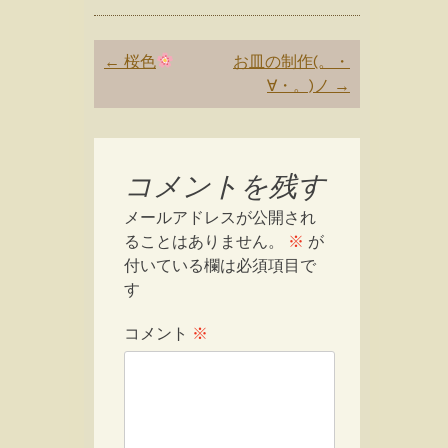
Post
←
桜色
お皿の制作(。・
navigation
∀・。)ノ
→
コメントを残す
メールアドレスが公開され
ることはありません。
※
が
付いている欄は必須項目で
す
コメント
※