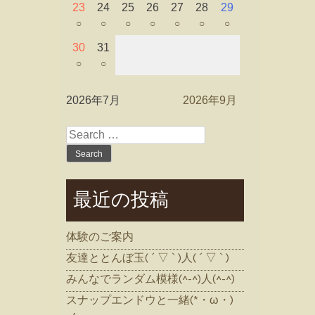
23
24
25
26
27
28
29
○
○
○
○
○
○
○
30
31
○
○
2026年7月
2026年9月
Search
for:
最近の投稿
体験のご案内
友達ととんぼ玉( ´ ▽ ` )人( ´ ▽ ` )
みんなでランダム模様(^-^)人(^-^)
スナップエンドウと一緒(*・ω・)