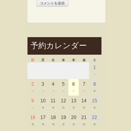
予約カレンダー
日
月
火
水
木
金
土
1
－
2
3
4
5
6
7
8
－
－
－
－
－
－
○
9
10
11
12
13
14
15
－
○
○
○
○
○
○
16
17
18
19
20
21
22
○
○
○
○
○
○
○