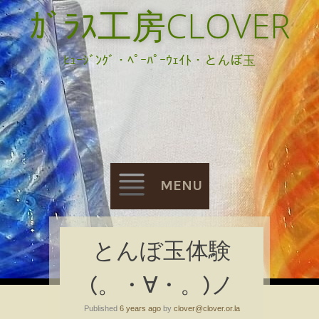
ｶﾞﾗｽ工房CLOVER
ﾋｭｰｼﾞﾝｸﾞ・ﾍﾟｰﾊﾟｰｳｪｲﾄ・とんぼ玉
MENU
Skip
とんぼ玉体験
to
(。・∀・。)ノ
content
Published
6 years ago
by
clover@clover.or.la