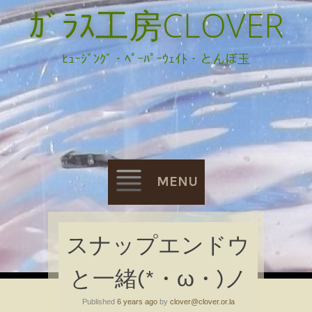
ｶﾞﾗｽ工房CLOVER
ﾋｭｰｼﾞﾝｸﾞ・ﾍﾟｰﾊﾟｰｳｪｲﾄ・とんぼ玉
MENU
Skip
スナップエンドウ
to
と一緒(*・ω・)ノ
content
Published
6 years ago
by
clover@clover.or.la