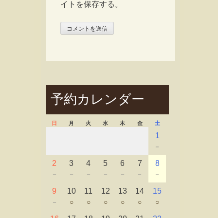
イトを保存する。
予約カレンダー
日
月
火
水
木
金
土
1
－
2
3
4
5
6
7
8
－
－
－
－
－
－
－
9
10
11
12
13
14
15
－
○
○
○
○
○
○