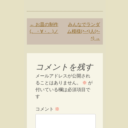
Post
←
お皿の制作
みんなでランダ
navigation
(。・∀・。)ノ
ム模様(^-^)人(^-
^)
→
コメントを残す
メールアドレスが公開され
ることはありません。
※
が
付いている欄は必須項目で
す
コメント
※