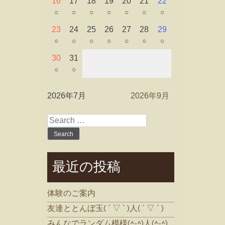
16
17
18
19
20
21
22
○
○
○
○
○
○
○
23
24
25
26
27
28
29
○
○
○
○
○
○
○
30
31
○
○
2026年7月
2026年9月
Search
for:
最近の投稿
体験のご案内
友達ととんぼ玉( ´ ▽ ` )人( ´ ▽ ` )
みんなでランダム模様(^-^)人(^-^)