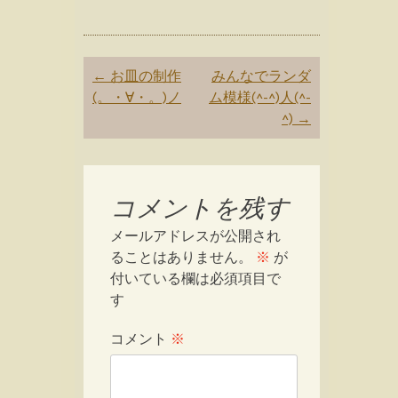
Post
←
お皿の制作
みんなでランダ
navigation
(。・∀・。)ノ
ム模様(^-^)人(^-
^)
→
コメントを残す
メールアドレスが公開され
ることはありません。
※
が
付いている欄は必須項目で
す
コメント
※