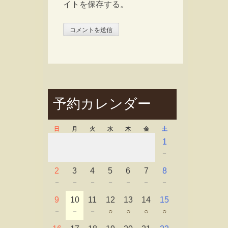
イトを保存する。
予約カレンダー
日
月
火
水
木
金
土
1
－
2
3
4
5
6
7
8
－
－
－
－
－
－
－
9
10
11
12
13
14
15
－
－
－
○
○
○
○