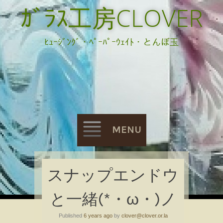
ｶﾞﾗｽ工房CLOVER
ﾋｭｰｼﾞﾝｸﾞ・ﾍﾟｰﾊﾟｰｳｪｲﾄ・とんぼ玉
MENU
Skip
スナップエンドウ
to
と一緒(*・ω・)ノ
content
Published
6 years ago
by
clover@clover.or.la