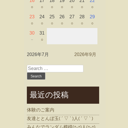
16
17
18
19
20
21
22
○
○
○
○
○
○
○
23
24
25
26
27
28
29
○
○
○
○
○
○
○
30
31
－
○
2026年7月
2026年9月
Search
for:
最近の投稿
体験のご案内
友達ととんぼ玉( ´ ▽ ` )人( ´ ▽ ` )
みんなでランダム模様(^-^)人(^-^)