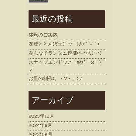
最近の投稿
体験のご案内
友達ととんぼ玉( ´ ▽ ` )人( ´ ▽ ` )
みんなでランダム模様(^-^)人(^-^)
スナップエンドウと一緒(*・ω・)
ノ
お皿の制作(。・∀・。)ノ
アーカイブ
2025年10月
2024年6月
2023年8月