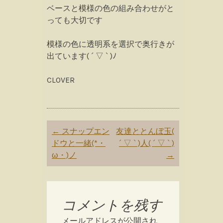
ベースと模様の色の組み合わせがと
っても大切です
模様の色に透明系を選択で奥行きが
出ています( ´ ▽ ` )ﾉ
CLOVER
Post
←
スナップエン
友達ととんぼ玉(
navigation
ドウと一緒(*・
´ ▽ ` )人( ´ ▽ ` )
ω・)ノ
→
コメントを残す
メールアドレスが公開され