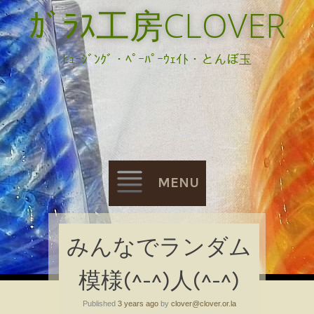
ｶﾞﾗｽ工房CLOVER
ﾋｭｰｼﾞﾝｸﾞ・ﾍﾟｰﾊﾟｰｳｪｲﾄ・とんぼ玉
MENU
Skip
みんなでランダム
to
模様(^-^)人(^-^)
content
Published
3 years ago
by
clover@clover.or.la