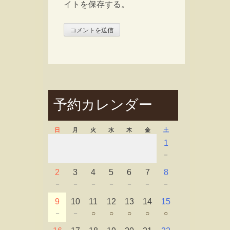
イトを保存する。
予約カレンダー
日
月
火
水
木
金
土
1
－
2
3
4
5
6
7
8
－
－
－
－
－
－
－
9
10
11
12
13
14
15
－
－
○
○
○
○
○