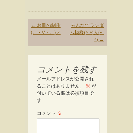
Post
←
お皿の制作
みんなでランダ
navigation
(。・∀・。)ノ
ム模様(^-^)人(^-
^)
→
コメントを残す
メールアドレスが公開され
ることはありません。
※
が
付いている欄は必須項目で
す
コメント
※