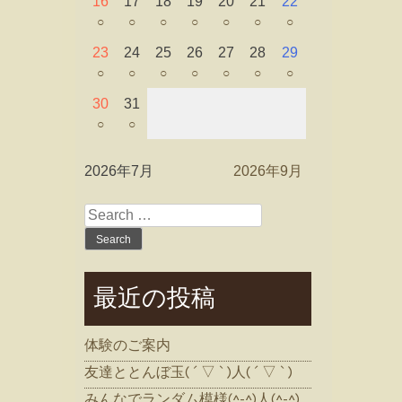
16
17
18
19
20
21
22
○
○
○
○
○
○
○
23
24
25
26
27
28
29
○
○
○
○
○
○
○
30
31
○
○
2026年7月
2026年9月
Search
for:
最近の投稿
体験のご案内
友達ととんぼ玉( ´ ▽ ` )人( ´ ▽ ` )
みんなでランダム模様(^-^)人(^-^)