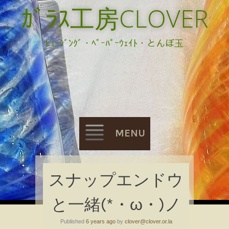
ｶﾞﾗｽ工房CLOVER
ﾋｭｰｼﾞﾝｸﾞ・ﾍﾟｰﾊﾟｰｳｪｲﾄ・とんぼ玉
MENU
Skip
スナップエンドウ
to
と一緒(*・ω・)ノ
content
Published
6 years ago
by
clover@clover.or.la